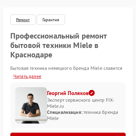
Ремонт
Гарантия
Профессиональный ремонт
бытовой техники Miele в
Краснодаре
Бытовая техника немецкого бренда Miele славится
надежностью, но даже самая высококачественная
Читать далее
техника может выходить из строя. Вы можете
обратиться в наш специализированный сервисный
центр, который выполняет профессиональный
Георгий Поляков
ремонт и обслуживание оборудования этого
Эксперт сервисного центр FIX-
бренда. Мы решаем любые технические сложности
Miele.ru
— от незначительных сбоев до капитального
Специализация:
техника бренда
восстановления сложных узлов.
Miele
Какие поломки встречаются чаще всего?
Большинство неисправностей техники Miele