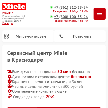
+7 (861) 212-38-54
Ежедневно с 9:00 до 21:00
FIX-MIELE
+7 (800) 100-33-26
Ремонт устройств Miele
Специализированный
Звонок бесплатный по РФ
cервисный центр г.
Краснодар
Мы ремонтируем
Позвонить
Сервисный центр Miele
в Краснодаре
за 30 мин
Выезд мастера на дом
бесплатно
бесплатно
Диагностика в сервисном центре
Гарантия на ремонт и запчасти до 3х лет
Честные цены на ремонт - от 300 рублей
Оригинальные комплектующие
20%
Скидка для вас до
Ремонт роботов-пылесосов Miele
Ремонт посудомоечных машин Miele
Ремонт гладильных систем Miele
Ремонт сушильных машин Miele
Ремонт вертикальных пылесосов Miele
Ремонт стиральных машин Miele
Ремонт варочных панелей Miele
Ремонт микроволновых печей Miele