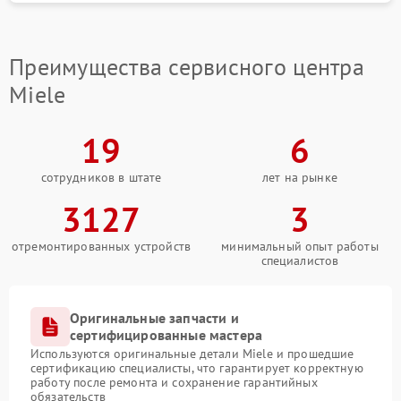
Как с нами связаться
Выбирая нас, вы доверяете ремонт своей техники
Преимущества сервисного центра
профессионалам. Мы ценим ваше время, поэтому
работаем быстро и эффективно. Оставить заявку вы
Miele
можете прямо сейчас по телефону +7 (861) 212-38-
54 или приехав в наш офис по адресу: Зиповская
улица, 39.
19
6
сотрудников в штате
лет на рынке
3127
3
отремонтированных устройств
минимальный опыт работы
специалистов
Оригинальные запчасти и
сертифицированные мастера
Используются оригинальные детали Miele и прошедшие
сертификацию специалисты, что гарантирует корректную
работу после ремонта и сохранение гарантийных
обязательств