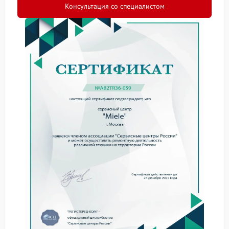
возникает по следующим причинам:
Консультация со специалистом
естественный износ комплектующих;
неправильная эксплуатация (например,
перегрузка барабана стиральной машины или
использование неподходящих моющих средств);
перепады напряжения;
засор фильтров и сливных систем;
нарушение правил установки.
Если вовремя не обратить внимание на сбои,
незначительная проблема может привести к
дорогостоящему ремонту. Поэтому при первых
признаках неисправности стоит заказать
диагностику.
Наши преимущества
Мы уже не первый год занимаемся ремонтом и за
это время выработали чёткие стандарты
обслуживания.
Вот почему клиенты выбирают именно нас:
узкая специализация на бренде Miele — мы