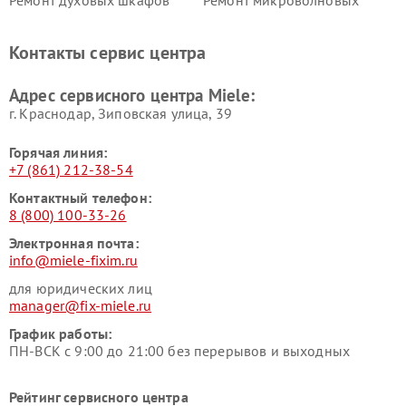
Ремонт духовых шкафов
Ремонт микроволновых
Miele
печей Miele
Ремонт парогенераторов
Ремонт вытяжек Miele
Контакты сервис центра
Miele
Ремонт гладильных систем
Ремонт вертикальных
Адрес сервисного центра Miele:
Miele
пылесосов Miele
г. Краснодар, Зиповская улица, 39
Горячая линия:
+7 (861) 212-38-54
Контактный телефон:
8 (800) 100-33-26
Электронная почта:
info@miele-fixim.ru
для юридических лиц
manager@fix-miele.ru
График работы:
ПН-ВСК с 9:00 до 21:00 без перерывов и выходных
Рейтинг сервисного центра