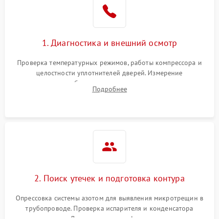
1800 ₽
Подробнее →
на стенках
Сбой в работе инвертора
2100 ₽
Подробнее →
1. Диагностика и внешний осмотр
Запах горелого при
2000 ₽
Подробнее →
Проверка температурных режимов, работы компрессора и
работе
целостности уплотнителей дверей. Измерение
сопротивления обмоток мотора, проверка термостата и
Не включается
Подробнее
1000 ₽
Подробнее →
считывание кодов ошибок с электронного дисплея.
холодильник
Проблемы с системой
автоматической
1800 ₽
Подробнее →
разморозки
2. Поиск утечек и подготовка контура
Опрессовка системы азотом для выявления микротрещин в
трубопроводе. Проверка испарителя и конденсатора
течеискателем. Демонтаж старого фильтра-осушителя и