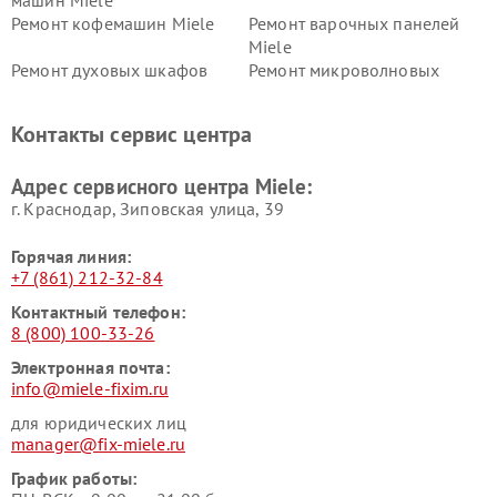
машин Miele
Ремонт кофемашин Miele
Ремонт варочных панелей
Miele
Ремонт духовых шкафов
Ремонт микроволновых
Miele
печей Miele
Ремонт парогенераторов
Ремонт вытяжек Miele
Контакты сервис центра
Miele
Ремонт гладильных систем
Ремонт вертикальных
Адрес сервисного центра Miele:
Miele
пылесосов Miele
г. Краснодар, Зиповская улица, 39
Горячая линия:
+7 (861) 212-32-84
Контактный телефон:
8 (800) 100-33-26
Электронная почта:
info@miele-fixim.ru
для юридических лиц
manager@fix-miele.ru
График работы: