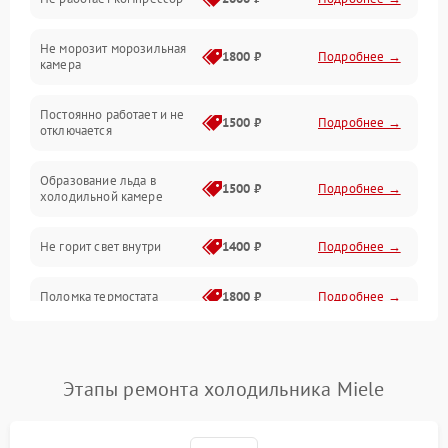
Электропитание
Не морозит морозильная
Дренаж
1800 ₽
Подробнее →
камера
Оттайка
Постоянно работает и не
1500 ₽
Подробнее →
отключается
Программное обеспечение
Образование льда в
1500 ₽
Подробнее →
холодильной камере
Не горит свет внутри
1400 ₽
Подробнее →
Поломка термостата
1800 ₽
Подробнее →
Не работает вентилятор
1800 ₽
Подробнее →
Этапы ремонта холодильника Miele
Поломка системы No Frost
2600 ₽
Подробнее →
Образование конденсата