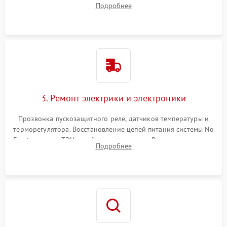
Подробнее
продувка капиллярной трубки для устранения засоров.
3. Ремонт электрики и электроники
Прозвонка пускозащитного реле, датчиков температуры и
терморегулятора. Восстановление цепей питания системы No
Frost, включая ТЭН оттайки и вентилятор. Ремонт или замена
Подробнее
платы управления при сбоях алгоритмов.