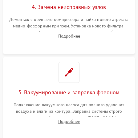
4. Замена неисправных узлов
Демонтаж сгоревшего компрессора и пайка нового агрегата
медно-фосфорным припоем. Установка нового фильтра-
осушителя. Замена изношенных вентиляторов обдува,
Подробнее
сломанных заслонок или поврежденных дверных петель.
5. Вакуумирование и заправка фреоном
Подключение вакуумного насоса для полного удаления
воздуха и влаги из контура. Заправка системы строго
дозированным объемом хладагента (R600a, R134a) по
Подробнее
электронным весам. Контроль рабочего давления в системе.