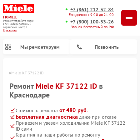
+7 (861) 212-32-84
Ежедневно с 9:00 до 21:00
FIX-MIELE
+7 (800) 100-33-26
Ремонт устройств Miele
Специализированный
Звонок бесплатный по РФ
cервисный центр г.
Краснодар
Мы ремонтируем
Позвонить
Miele
Miele KF 37122 iD
Ремонт
Miele KF 37122 iD
в
Краснодаре
от 480 руб.
Стоимость ремонта
Бесплатная диагностика
даже при отказе
Привезем и увезем холодильник Miele KF 37122
iD сами
Ремонт вертикальных пылесосов Miele
Ремонт роботов-пылесосов Miele
Ремонт посудомоечных машин Miele
Ремонт варочных панелей Miele
Ремонт микроволновых печей Miele
Ремонт стиральных машин Miele
Ремонт гладильных систем Miele
Ремонт сушильных машин Miele
Гарантия на наши работы по ремонту